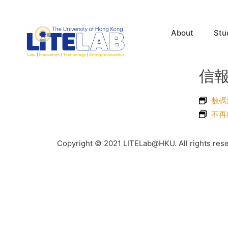
About
Stu
信報 
數碼
不再
Copyright © 2021 LITELab@HKU. All rights res